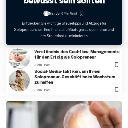
bewusst sein sollten
Mando
5 Min Read
Entdecken Sie wichtige Steuertipps und Abzüge für
Solopreneurs, um Ihre finanzielle Strategie zu optimieren und
Ihre Steuerlast zu minimieren.
Verständnis des Cashflow-Managements
für den Erfolg als Solopreneur
6 Min Read
Social-Media-Taktiken, um Ihrem
Solopreneur-Geschäft beim Wachstum
zu helfen
6 Min Read