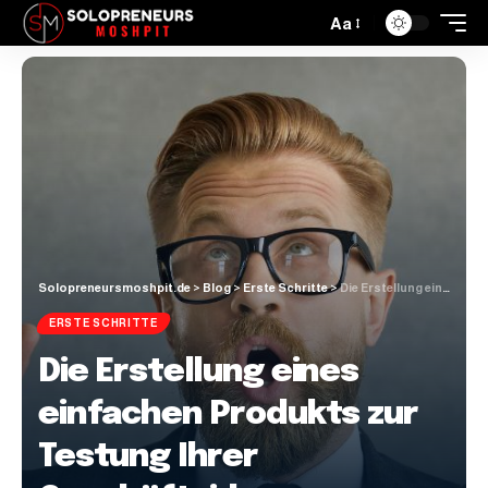
Aa
Solopreneursmoshpit.de
>
Blog
>
Erste Schritte
>
Die Erstellung eines einfachen Produkts zur Testung Ihrer Geschäftsidee
ERSTE SCHRITTE
Die Erstellung eines
einfachen Produkts zur
Testung Ihrer